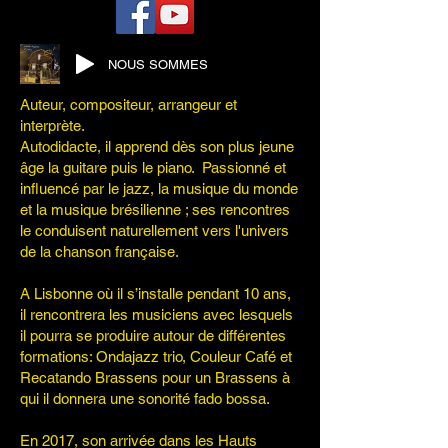
NOUS SOMMES
Auteur, compositeur, arrangeur et
interprète.
Autodidacte, il apprend dès son plus jeune
âge la guitare puis le piano. Passionné et
influencé par le jazz, la musique du monde
et la musique brésilienne ; ses rencontres
le conduisent naturellement vers l'univers
de la chanson française.
A Lisbonne où il s’installe pendant 10 ans,
il rencontrera les musiciens avec lesquels
il pourra se produire autour de différentes
formations: Ondajazz trio, Couleur Café et
Recatando Brassens pour un Brassens à
qui il donnera une sonorité fado bossa.
En 2017, son arrivée dans les Hauts