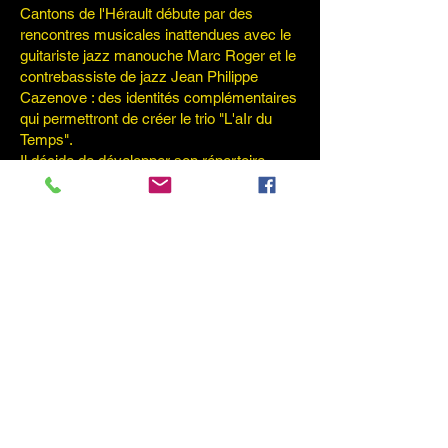
Cantons de l'Hérault débute par des
rencontres musicales inattendues avec le
guitariste jazz manouche Marc Roger et le
contrebassiste de jazz Jean Philippe
Cazenove : des identités complémentaires
qui permettront de créer le trio "L'aIr du
Temps".
Il décide de développer son répertoire
avec ses propres compositions auxquelles
se rajouteront celles qu'il aime appeler "les
intemporelles" - Il s'agit des grandes
chansons qui traversent le temps
auxquelles Brassens, Gainsbourg ou Brel
auront donné une âme.
La suite se fait naturellement avec son
premier album "Au 5 de la rue Courtin"
dans un équilibre parfait pour une histoire à
chanter.
Pour cet album, 6 compositions et 6
reprises avec les mêmes complices (Marc